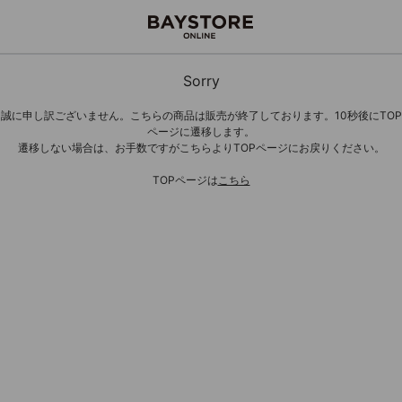
Sorry
誠に申し訳ございません。こちらの商品は販売が終了しております。10秒後にTOP
ページに遷移します。
遷移しない場合は、お手数ですがこちらよりTOPページにお戻りください。
TOPページは
こちら