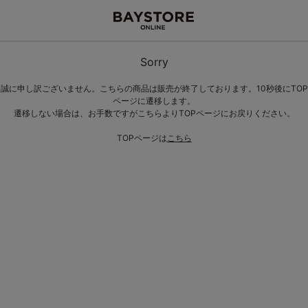
Sorry
誠に申し訳ございません。こちらの商品は販売が終了しております。10秒後にTOP
ページに遷移します。
遷移しない場合は、お手数ですがこちらよりTOPページにお戻りください。
TOPページは
こちら