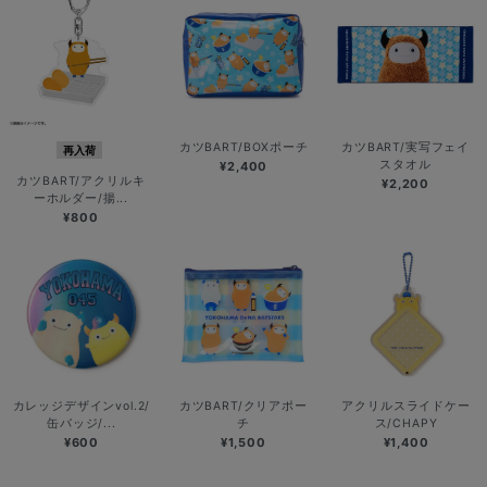
カツBART/BOXポーチ
カツBART/実写フェイ
再入荷
スタオル
¥2,400
カツBART/アクリルキ
¥2,200
ーホルダー/揚...
¥800
カレッジデザインvol.2/
カツBART/クリアポー
アクリルスライドケー
缶バッジ/...
チ
ス/CHAPY
¥600
¥1,500
¥1,400