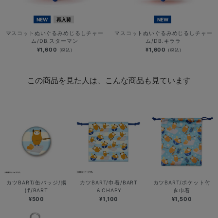
NEW
再入荷
NEW
マスコットぬいぐるみめじるしチャー
マスコットぬいぐるみめじるしチャー
ム/DB.スターマン
ム/DB.キララ
¥1,600
¥1,600
(税込)
(税込)
この商品を見た人は、こんな商品も見ています
カツBART/缶バッジ/揚
カツBART/巾着/BART
カツBART/ポケット付
げ/BART
＆CHAPY
き巾着
¥500
¥1,100
¥1,500