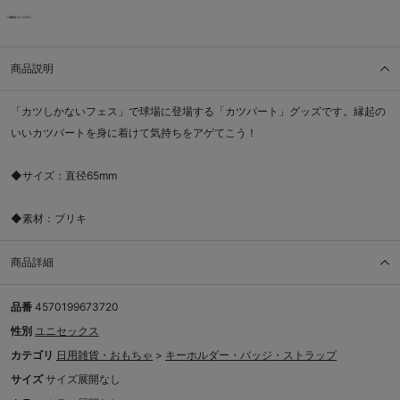
商品説明
「カツしかないフェス」で球場に登場する「カツバート」グッズです。縁起の
いいカツバートを身に着けて気持ちをアゲてこう！
◆サイズ：直径65mm
◆素材：ブリキ
商品詳細
品番
4570199673720
性別
ユニセックス
カテゴリ
日用雑貨・おもちゃ
>
キーホルダー・バッジ・ストラップ
サイズ
サイズ展開なし