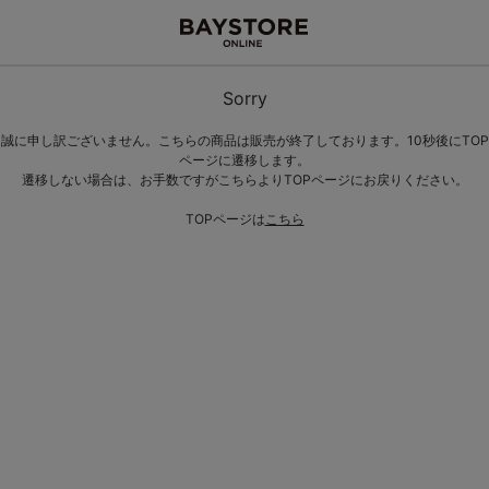
Sorry
誠に申し訳ございません。こちらの商品は販売が終了しております。10秒後にTOP
ページに遷移します。
遷移しない場合は、お手数ですがこちらよりTOPページにお戻りください。
TOPページは
こちら