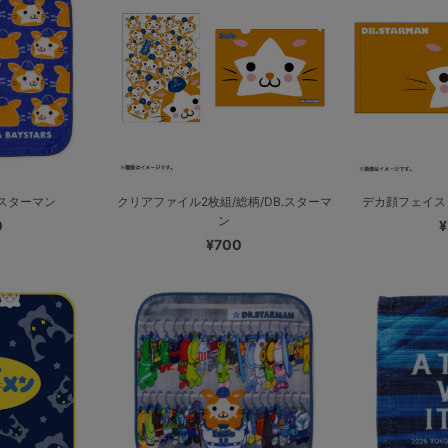
.スターマン
クリアファイル2枚組/総柄/DB.スターマ
デカ顔フェイスタ
ン
0
¥
¥700