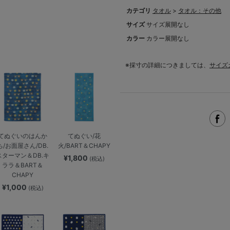
カテゴリ
タオル
>
タオル：その他
サイズ
サイズ展開なし
カラー
カラー展開なし
※採寸の詳細につきましては、
サイズ
てぬぐいのはんか
てぬぐい/花
ち/お面屋さん/DB.
火/BART＆CHAPY
スターマン＆DB.キ
¥1,800
(税込)
ララ＆BART＆
CHAPY
¥1,000
(税込)