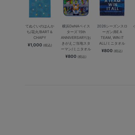
てぬぐいのはんか
横浜DeNAベイス
2026シーズンスロ
ち/花火/BART＆
ターズ 15th
ーガン/BE A
CHAPY
ANNIVERSARY/お
TEAM, WIN IT
きがえご当地スタ
ALL/ミニタオル
¥1,000
(税込)
ーマン/ミニタオル
¥800
(税込)
¥800
(税込)