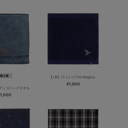
再入荷
【+B】/ラミレスThe Magica...
¥1,500
ンディゴハンドタオル
1,000