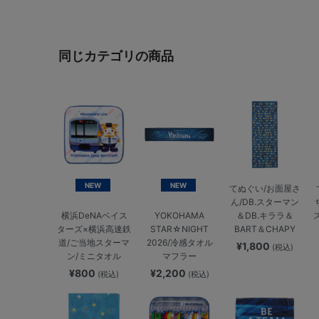
同じカテゴリの商品
NEW
NEW
てぬぐい/お面屋さ
ん/DB.スターマン
＆DB.キララ＆
横浜DeNAベイス
YOKOHAMA
BART＆CHAPY
ターズ×横浜高速鉄
STAR☆NIGHT
道/ご当地スターマ
2026/冷感タオル
¥1,800
(税込)
ン/ミニタオル
マフラー
¥800
¥2,200
(税込)
(税込)