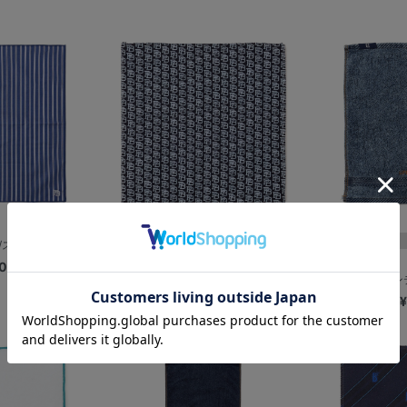
/ストライプ
ハンドタオル/PBロゴ
0
¥1,100
【+B】/イ
¥