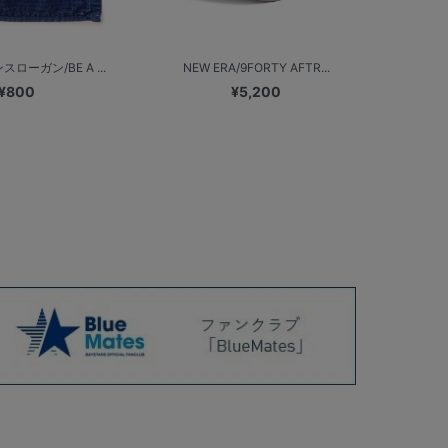
ローガン/BE A ...
NEW ERA/9FORTY AFTR...
¥800
¥5,200