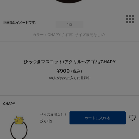
サ
1
/2
カラー：CHAPY
/
在庫
サイズ展開なし:△
ひっつきマスコット/アクリルヘアゴム/CHAPY
¥900
(税込)
48
人がお気に入りに登録中
CHAPY
サイズ展開なし /
カートに入れる
残り1個