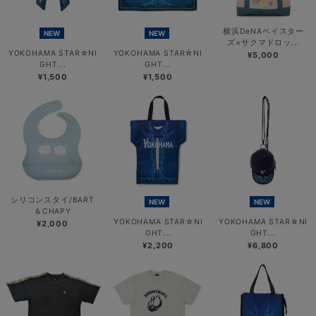
横浜DeNAベイスター
NEW
NEW
ズ×サクマドロッ...
YOKOHAMA STAR☆NI
YOKOHAMA STAR☆NI
¥5,000
GHT...
GHT...
¥1,500
¥1,500
シリコンスタイ/BART
NEW
NEW
＆CHAPY
YOKOHAMA STAR☆NI
YOKOHAMA STAR☆NI
¥2,000
GHT...
GHT...
¥2,200
¥6,800