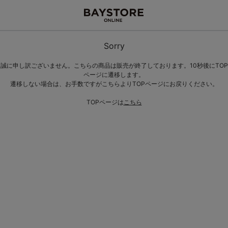
Sorry
誠に申し訳ございません。こちらの商品は販売が終了しております。10秒後にTOP
ページに遷移します。
遷移しない場合は、お手数ですがこちらよりTOPページにお戻りください。
TOPページは
こちら