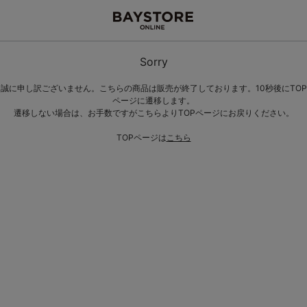
Sorry
誠に申し訳ございません。こちらの商品は販売が終了しております。10秒後にTOP
ページに遷移します。
遷移しない場合は、お手数ですがこちらよりTOPページにお戻りください。
TOPページは
こちら