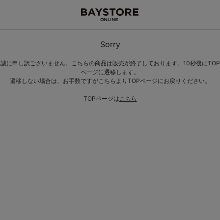
Sorry
誠に申し訳ございません。こちらの商品は販売が終了しております。10秒後にTOP
ページに遷移します。
遷移しない場合は、お手数ですがこちらよりTOPページにお戻りください。
TOPページは
こちら