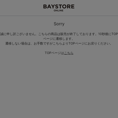
Sorry
誠に申し訳ございません。こちらの商品は販売が終了しております。10秒後にTOP
ページに遷移します。
遷移しない場合は、お手数ですがこちらよりTOPページにお戻りください。
TOPページは
こちら