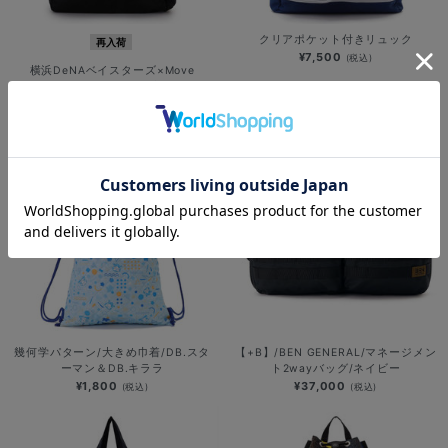
クリアポケット付きリュック
再入荷
¥7,500
(税込)
横浜DeNAベイスターズ×Move
Sport/バックパック/ブラック
¥14,800
(税込)
幾何学パターン/大きめ巾着/DB.スタ
【+B】/BEN GENERAL/マネージメン
ーマン＆DB.キララ
ト2wayバッグ/ネイビー
¥1,800
¥37,000
(税込)
(税込)