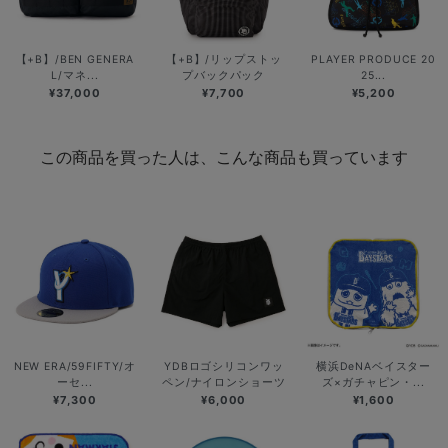
【+B】/BEN GENERA
【+B】/リップストッ
PLAYER PRODUCE 20
L/マネ...
プバックパック
25...
¥37,000
¥7,700
¥5,200
この商品を買った人は、こんな商品も買っています
NEW ERA/59FIFTY/オ
YDBロゴシリコンワッ
横浜DeNAベイスター
ーセ...
ペン/ナイロンショーツ
ズ×ガチャピン・...
¥7,300
¥6,000
¥1,600