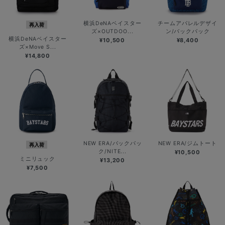
横浜DeNAベイスター
チームアパレルデザイ
再入荷
ズ×OUTDOO...
ン/バックパック
横浜DeNAベイスター
¥10,500
¥8,400
ズ×Move S...
¥14,800
NEW ERA/バックパッ
NEW ERA/ジムトート
再入荷
ク/NITE...
¥10,500
ミニリュック
¥13,200
¥7,500