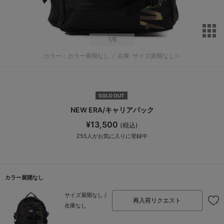
サ
1
/6
カラー：カラー展開なし
/
在庫
サイズ展開なし:☓
SOLD OUT
NEW ERA/キャリアパック
¥13,500
(税込)
255
人がお気に入りに登録中
カラー展開なし
サイズ展開なし /
再入荷リクエスト
在庫なし