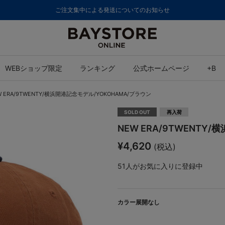
ご注文集中による発送についてのお知らせ
WEBショップ限定
ランキング
公式ホームページ
+B
W ERA/9TWENTY/横浜開港記念モデル/YOKOHAMA/ブラウン
SOLD OUT
再入荷
NEW ERA/9TWENTY
¥4,620
(税込)
51
人がお気に入りに登録中
カラー展開なし