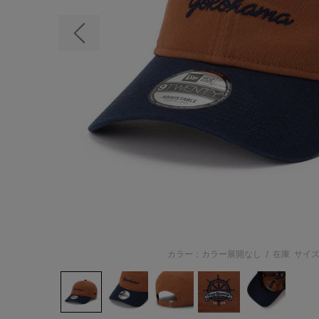
前の画像
カラー：カラー展開なし
/
在庫
サイズ