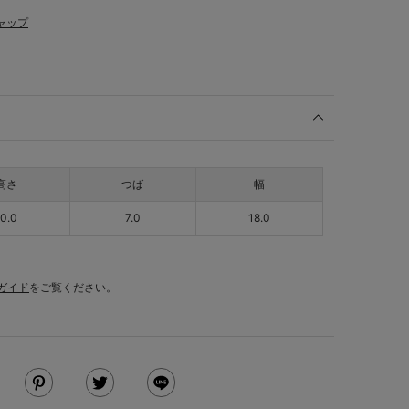
ャップ
高さ
つば
幅
10.0
7.0
18.0
ガイド
をご覧ください。