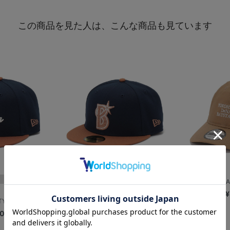
この商品を見た人は、こんな商品も見ています
再入荷
NEW ERA/
¥
TY/横浜開...
NEW ERA/59FIFTY/横浜開...
00
¥6,600