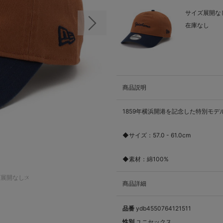
サイズ展開なし
在庫なし
次の画像
商品説明
1859年横浜開港を記念した特別モデ
◆サイズ：57.0 - 61.0cm
◆素材：綿100%
展開なし:☓
商品詳細
品番
ydb4550764121511
性別
ユニセックス