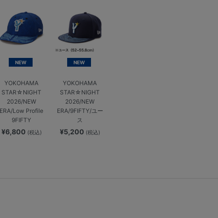
NEW
NEW
YOKOHAMA
YOKOHAMA
STAR☆NIGHT
STAR☆NIGHT
2026/NEW
2026/NEW
ERA/Low Profile
ERA/9FIFTY/ユー
9FIFTY
ス
¥6,800
¥5,200
(税込)
(税込)