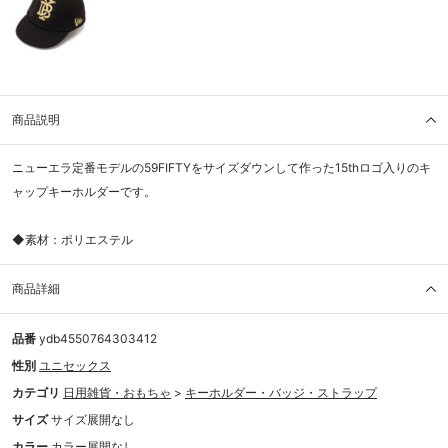
商品説明
ニューエラ定番モデルの59FIFTYをサイズダウンして作った15thロゴ入りのキ
ャップキーホルダーです。
◆素材：ポリエステル
商品詳細
品番
ydb4550764303412
性別
ユニセックス
カテゴリ
日用雑貨・おもちゃ
>
キーホルダー・バッジ・ストラップ
サイズ
サイズ展開なし
カラー
カラー展開なし