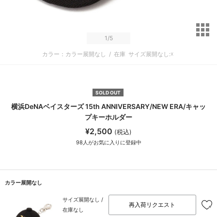
サ
1
/5
カラー：カラー展開なし
/
在庫
サイズ展開なし:☓
SOLD OUT
横浜DeNAベイスターズ 15th ANNIVERSARY/NEW ERA/キャッ
プキーホルダー
¥2,500
(税込)
98
人がお気に入りに登録中
カラー展開なし
サイズ展開なし /
再入荷リクエスト
在庫なし