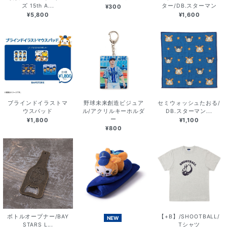
ズ 15th A...
ター/DB.スターマン
¥300
¥5,800
¥1,600
ブラインドイラストマ
野球未来創造ビジュア
セミウォッシュたおる/
ウスパッド
ル/アクリルキーホルダ
DB.スターマン...
ー
¥1,800
¥1,100
¥800
ボトルオープナー/BAY
【+B】/SHOOTBALL/
NEW
STARS L...
Tシャツ