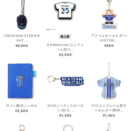
YOKOHAMA STAR☆NI
アクリルキーホルダー/
再入荷
GHT...
VISITOR/...
B☆Memories/ユニフォ
¥6,800
¥800
ーム型ス...
¥2,500
サイン帳/Bシンボル
2026シーズンスローガ
PVCユニフォーム型キ
ン/BE A ...
ーホルダー/野球...
¥3,800
¥1,300
¥1,300