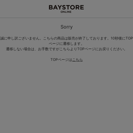
Sorry
誠に申し訳ございません。こちらの商品は販売が終了しております。10秒後にTOP
ページに遷移します。
遷移しない場合は、お手数ですがこちらよりTOPページにお戻りください。
TOPページは
こちら