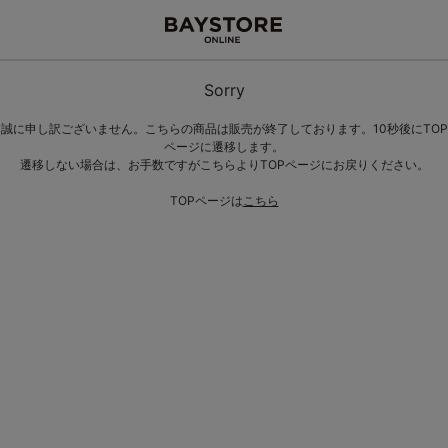
Sorry
誠に申し訳ございません。こちらの商品は販売が終了しております。10秒後にTOP
ページに遷移します。
遷移しない場合は、お手数ですがこちらよりTOPページにお戻りください。
TOPページは
こちら