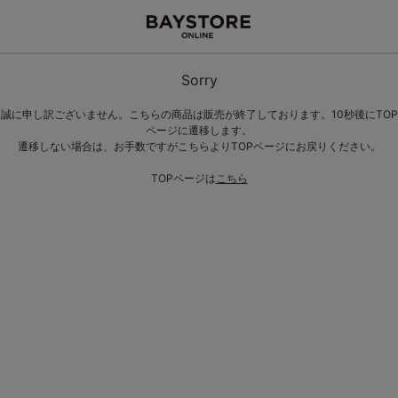
Sorry
誠に申し訳ございません。こちらの商品は販売が終了しております。10秒後にTOP
ページに遷移します。
遷移しない場合は、お手数ですがこちらよりTOPページにお戻りください。
TOPページは
こちら