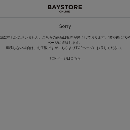
Sorry
誠に申し訳ございません。こちらの商品は販売が終了しております。10秒後にTOP
ページに遷移します。
遷移しない場合は、お手数ですがこちらよりTOPページにお戻りください。
TOPページは
こちら