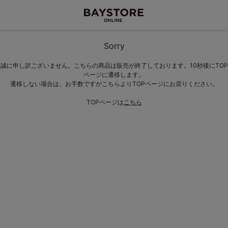
Sorry
誠に申し訳ございません。こちらの商品は販売が終了しております。10秒後にTOP
ページに遷移します。
遷移しない場合は、お手数ですがこちらよりTOPページにお戻りください。
TOPページは
こちら