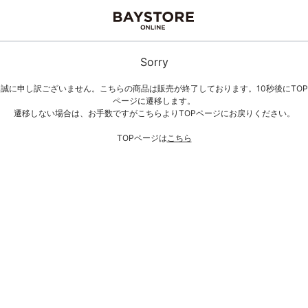
Sorry
誠に申し訳ございません。こちらの商品は販売が終了しております。10秒後にTOP
ページに遷移します。
遷移しない場合は、お手数ですがこちらよりTOPページにお戻りください。
TOPページは
こちら