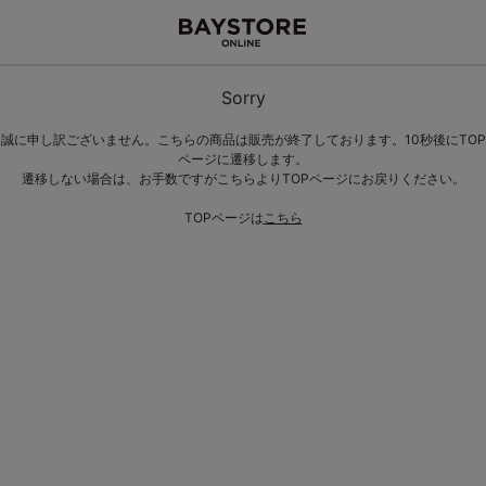
Sorry
誠に申し訳ございません。こちらの商品は販売が終了しております。10秒後にTOP
ページに遷移します。
遷移しない場合は、お手数ですがこちらよりTOPページにお戻りください。
TOPページは
こちら