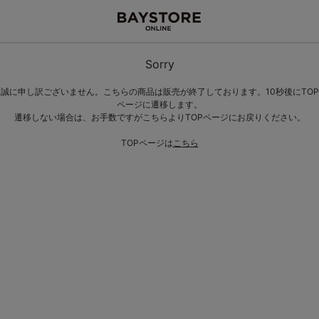
Sorry
誠に申し訳ございません。こちらの商品は販売が終了しております。10秒後にTOP
ページに遷移します。
遷移しない場合は、お手数ですがこちらよりTOPページにお戻りください。
TOPページは
こちら