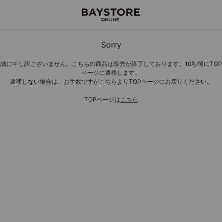
Sorry
誠に申し訳ございません。こちらの商品は販売が終了しております。10秒後にTOP
ページに遷移します。
遷移しない場合は、お手数ですがこちらよりTOPページにお戻りください。
TOPページは
こちら