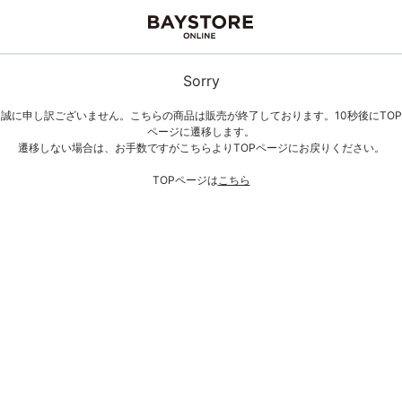
Sorry
誠に申し訳ございません。こちらの商品は販売が終了しております。10秒後にTOP
ページに遷移します。
遷移しない場合は、お手数ですがこちらよりTOPページにお戻りください。
TOPページは
こちら