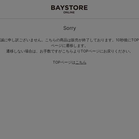
Sorry
誠に申し訳ございません。こちらの商品は販売が終了しております。10秒後にTOP
ページに遷移します。
遷移しない場合は、お手数ですがこちらよりTOPページにお戻りください。
TOPページは
こちら