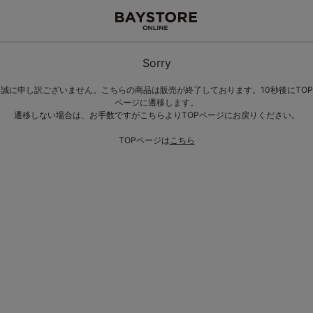
Sorry
誠に申し訳ございません。こちらの商品は販売が終了しております。10秒後にTOP
ページに遷移します。
遷移しない場合は、お手数ですがこちらよりTOPページにお戻りください。
TOPページは
こちら