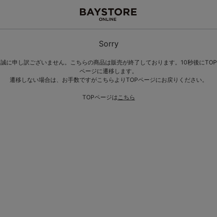
Sorry
誠に申し訳ございません。こちらの商品は販売が終了しております。10秒後にTOP
ページに遷移します。
遷移しない場合は、お手数ですがこちらよりTOPページにお戻りください。
TOPページは
こちら