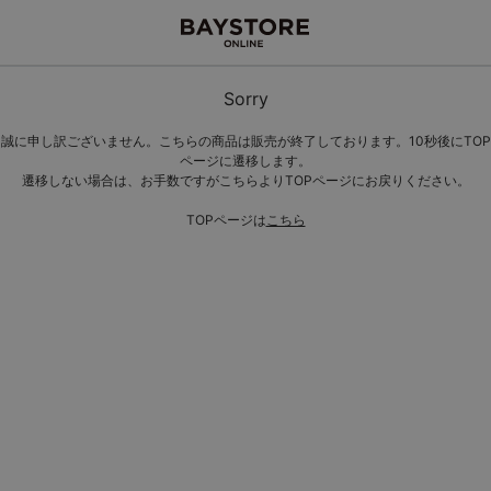
Sorry
誠に申し訳ございません。こちらの商品は販売が終了しております。10秒後にTOP
ページに遷移します。
遷移しない場合は、お手数ですがこちらよりTOPページにお戻りください。
TOPページは
こちら