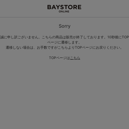
Sorry
誠に申し訳ございません。こちらの商品は販売が終了しております。10秒後にTOP
ページに遷移します。
遷移しない場合は、お手数ですがこちらよりTOPページにお戻りください。
TOPページは
こちら