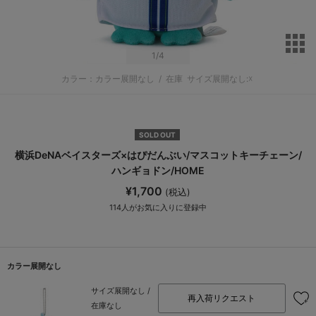
サ
1
/4
カラー：カラー展開なし
/
在庫
サイズ展開なし:☓
SOLD OUT
横浜DeNAベイスターズ×はぴだんぶい/マスコットキーチェーン/
ハンギョドン/HOME
¥1,700
(税込)
114
人がお気に入りに登録中
カラー展開なし
サイズ展開なし /
再入荷リクエスト
在庫なし