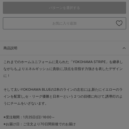
パターンを選択する
お気に入り追加
商品説明
これまでのホームユニフォームに見られた「YOKOHAMA STRIPE」を継承し
ながらも,よりエネルギッシュに貪欲に,頂点を目指す力強さを表したデザイン
に！
そして太いYOKOHAMA BLUEの2本のラインの左右には,新たにイエローのラ
インを配置し,セ・リーグ優勝と日本一という２つの目標に向けて,誘導灯のよ
うにチームをいざないます。
※受注期間：1月25日(日) 16:00～
※お届け日：ご注文より70日間前後でのお届け