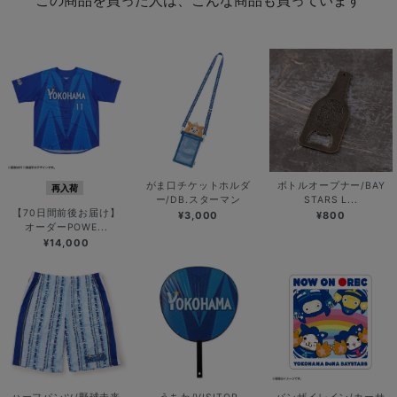
がま口チケットホルダ
ボトルオープナー/BAY
再入荷
ー/DB.スターマン
STARS L...
【70日間前後お届け】
¥3,000
¥800
オーダーPOWE...
¥14,000