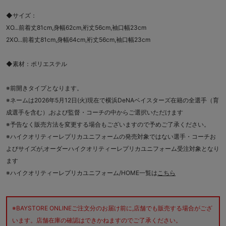
◆サイズ：
XO...前着丈81cm,身幅62cm,裄丈56cm,袖口幅23cm
2XO...前着丈81cm,身幅64cm,裄丈56cm,袖口幅23cm
◆素材：ポリエステル
※前開きタイプとなります。
※ネームは2026年5月12日(火)現在で横浜DeNAベイスターズ在籍の全選手（育
成選手を含む）,および監督・コーチの中からご選択いただけます
※予告なく販売方法を変更する場合もございますので予めご了承ください。
※ハイクオリティーレプリカユニフォームの発売対象ではない選手・コーチお
よびサイズが,オーダーハイクオリティーレプリカユニフォーム受注対象となり
ます
※ハイクオリティーレプリカユニフォーム/HOME一覧は
こちら
※BAYSTORE ONLINEご注文分のお届け前に,店舗でも販売する場合がござ
います。店舗在庫の確認はできかねますのでご了承ください。