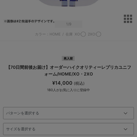
サ
1
/9
カラー：HOME
/
在庫
XO:◯
2XO:◯
再入荷
【70日間前後お届け】オーダーハイクオリティーレプリカユニフ
ォーム/HOME/XO・2XO
¥14,000
(税込)
180
人がお気に入りに登録中