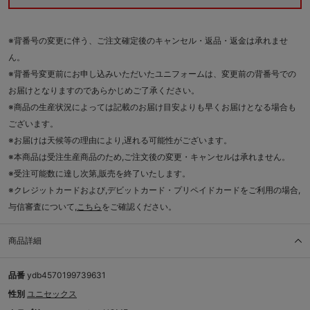
※背番号の変更に伴う、ご注文確定後のキャンセル・返品・返金は承れませ
ん。
※背番号変更前にお申し込みいただいたユニフォームは、変更前の背番号での
お届けとなりますのであらかじめご了承ください。
※商品の生産状況によっては記載のお届け目安よりも早くお届けとなる場合も
ございます。
※お届けは天候等の理由により,遅れる可能性がございます。
※本商品は受注生産商品のため,ご注文後の変更・キャンセルは承れません。
※受注可能数に達し次第,販売を終了いたします。
※クレジットカードおよび,デビットカード・プリペイドカードをご利用の場合,
与信審査について,
こちら
をご確認ください。
商品詳細
品番
ydb4570199739631
性別
ユニセックス