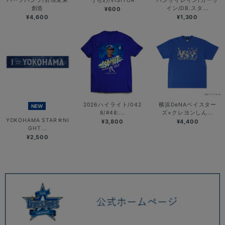
ハーフパンツ/野球未来
うちわ/VISITOR
バンザイレイン/カーサ
創造
イン/DB.スタ...
¥600
¥4,600
¥1,300
2026ハイライト/042
横浜DeNAベイスター
NEW
8/#48:...
ズ×クレヨンしん...
YOKOHAMA STAR☆NI
¥3,800
¥4,400
GHT...
¥2,500