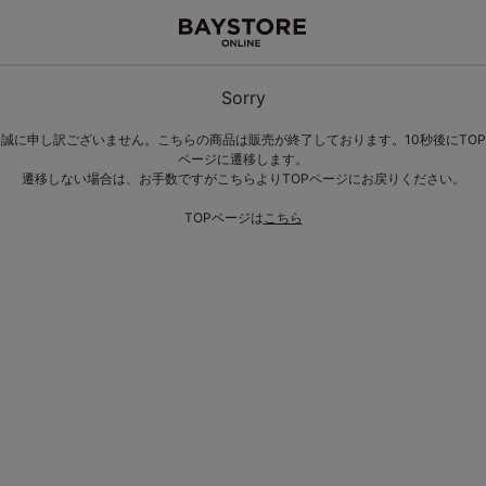
Sorry
誠に申し訳ございません。こちらの商品は販売が終了しております。10秒後にTOP
ページに遷移します。
遷移しない場合は、お手数ですがこちらよりTOPページにお戻りください。
TOPページは
こちら