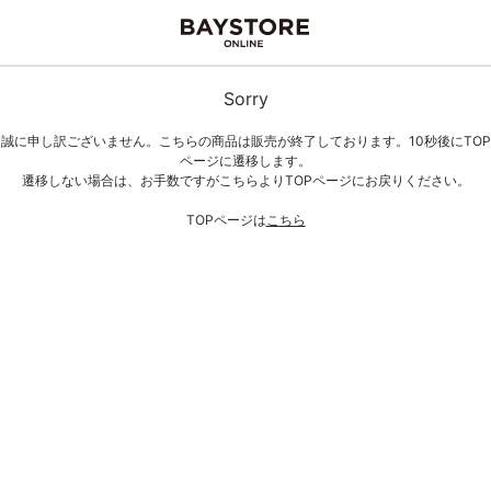
Sorry
誠に申し訳ございません。こちらの商品は販売が終了しております。10秒後にTOP
ページに遷移します。
遷移しない場合は、お手数ですがこちらよりTOPページにお戻りください。
TOPページは
こちら