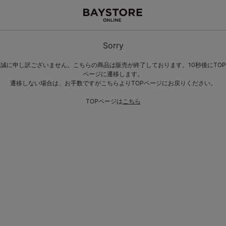
Sorry
誠に申し訳ございません。こちらの商品は販売が終了しております。10秒後にTOP
ページに遷移します。
遷移しない場合は、お手数ですがこちらよりTOPページにお戻りください。
TOPページは
こちら