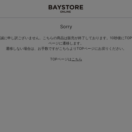
Sorry
誠に申し訳ございません。こちらの商品は販売が終了しております。10秒後にTOP
ページに遷移します。
遷移しない場合は、お手数ですがこちらよりTOPページにお戻りください。
TOPページは
こちら