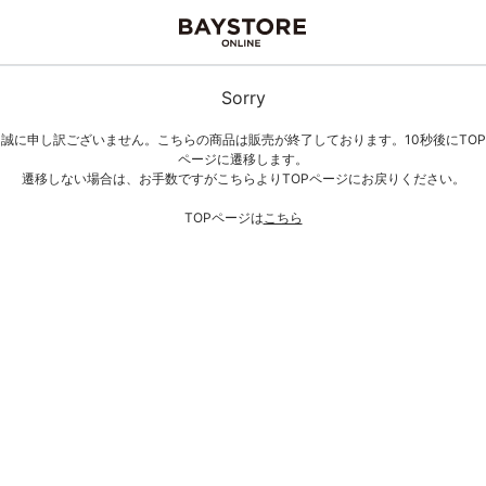
Sorry
誠に申し訳ございません。こちらの商品は販売が終了しております。10秒後にTOP
ページに遷移します。
遷移しない場合は、お手数ですがこちらよりTOPページにお戻りください。
TOPページは
こちら