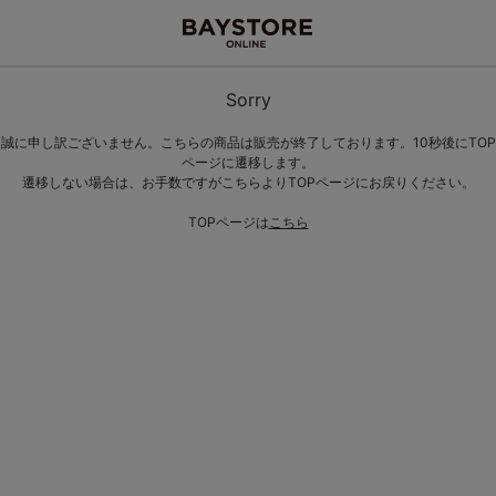
Sorry
誠に申し訳ございません。こちらの商品は販売が終了しております。10秒後にTOP
ページに遷移します。
遷移しない場合は、お手数ですがこちらよりTOPページにお戻りください。
TOPページは
こちら