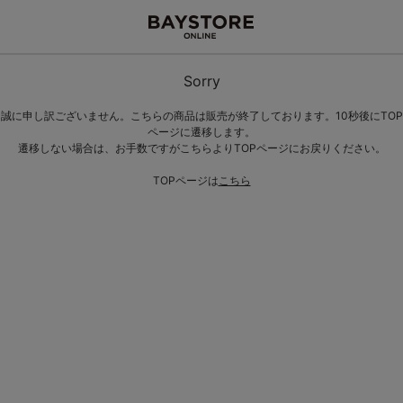
Sorry
誠に申し訳ございません。こちらの商品は販売が終了しております。10秒後にTOP
ページに遷移します。
遷移しない場合は、お手数ですがこちらよりTOPページにお戻りください。
TOPページは
こちら