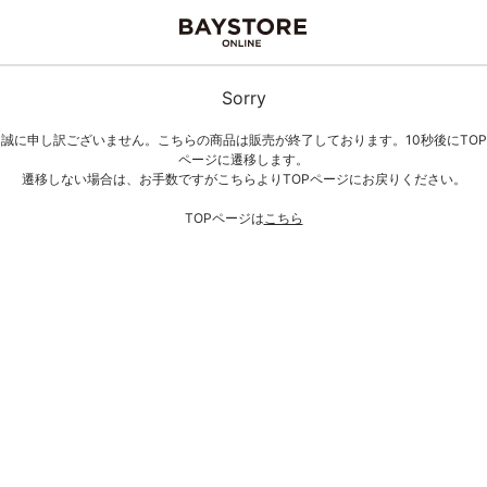
Sorry
誠に申し訳ございません。こちらの商品は販売が終了しております。10秒後にTOP
ページに遷移します。
遷移しない場合は、お手数ですがこちらよりTOPページにお戻りください。
TOPページは
こちら