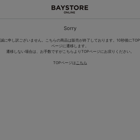
Sorry
誠に申し訳ございません。こちらの商品は販売が終了しております。10秒後にTOP
ページに遷移します。
遷移しない場合は、お手数ですがこちらよりTOPページにお戻りください。
TOPページは
こちら