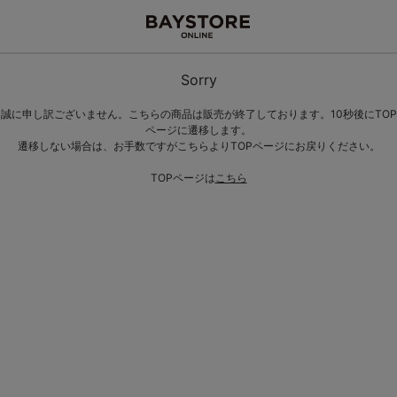
Sorry
誠に申し訳ございません。こちらの商品は販売が終了しております。10秒後にTOP
ページに遷移します。
遷移しない場合は、お手数ですがこちらよりTOPページにお戻りください。
TOPページは
こちら