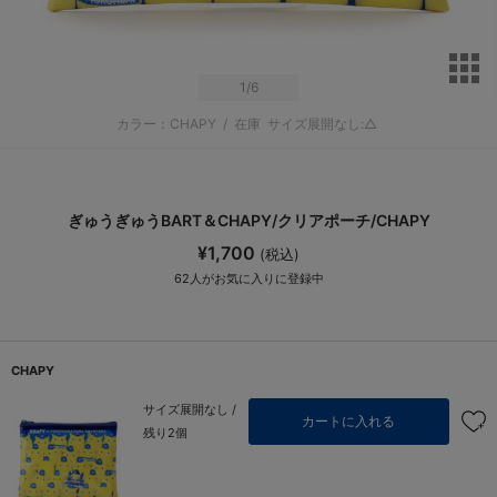
サ
1
/6
カラー：CHAPY
/
在庫
サイズ展開なし:△
ぎゅうぎゅうBART＆CHAPY/クリアポーチ/CHAPY
¥1,700
(税込)
62
人がお気に入りに登録中
CHAPY
サイズ展開なし /
カートに入れる
残り2個