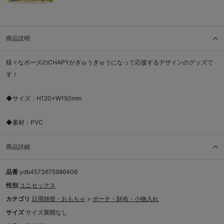
商品説明
様々なポーズのCHAPYがぎゅうぎゅうになって応援するデザインのグッズで
す！
◆サイズ：H120×W150mm
◆素材：PVC
商品詳細
品番
ydb4573675986406
性別
ユニセックス
カテゴリ
日用雑貨・おもちゃ
>
ポーチ・財布・小物入れ
サイズ
サイズ展開なし