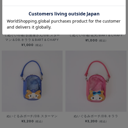
てぬぐい巾着/お面屋さん/DB.スター
てぬぐい巾着/花火/BART＆CHAPY
マン＆DB.キララ＆BART＆CHAPY
¥1,000
(税込)
¥1,000
(税込)
ぬいぐるみポーチ/DB.スターマン
ぬいぐるみポーチ/DB.キララ
¥3,200
¥3,200
(税込)
(税込)