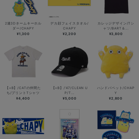
2連3Dネームキーホル
デカ顔フェイスタオル/
カレッジデザイン/Tシ
ダー/CHAPY
CHAPY
ャツ/BART＆...
¥1,300
¥2,200
¥3,800
【+B】/CATの仲間た
【+B】/’47/CLEAN U
ハンドパペット/CHAP
ち/プリントTシャツ
P/T...
Y
¥4,400
¥5,000
¥2,800