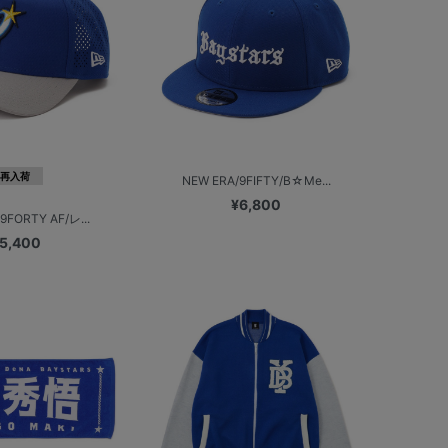
再入荷
NEW ERA/9FIFTY/B☆Me...
¥6,800
9FORTY AF/レ...
5,400