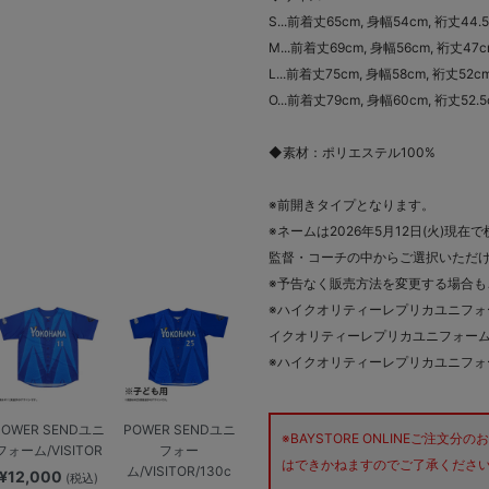
S...前着丈65cm, 身幅54cm, 裄丈44.
M...前着丈69cm, 身幅56cm, 裄丈47
L...前着丈75cm, 身幅58cm, 裄丈52c
O...前着丈79cm, 身幅60cm, 裄丈52.
◆素材：ポリエステル100%
※前開きタイプとなります。
※ネームは2026年5月12日(火)現
監督・コーチの中からご選択いただ
※予告なく販売方法を変更する場合も
※ハイクオリティーレプリカユニフォ
イクオリティーレプリカユニフォー
※ハイクオリティーレプリカユニフォーム
POWER SENDユニ
POWER SENDユニ
※BAYSTORE ONLINEご注
フォーム/VISITOR
フォー
はできかねますのでご了承くださ
ム/VISITOR/130c
¥12,000
(税込)