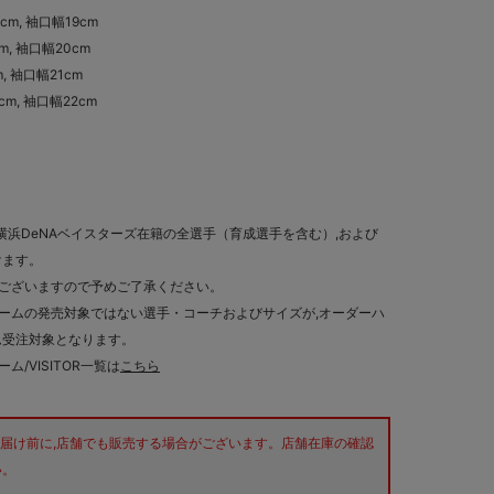
5cm, 袖口幅19cm
cm, 袖口幅20cm
m, 袖口幅21cm
5cm, 袖口幅22cm
在で横浜DeNAベイスターズ在籍の全選手（育成選手を含む）,および
けます。
ございますので予めご了承ください。
ームの発売対象ではない選手・コーチおよびサイズが,オーダーハ
ム受注対象となります。
/VISITOR一覧は
こちら
文分のお届け前に,店舗でも販売する場合がございます。店舗在庫の確認
い。