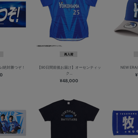
再入荷
ル/絶対勝つぞ！
【90日間前後お届け】オーセンティッ
NEW ERA/
ク...
00
¥
¥48,000