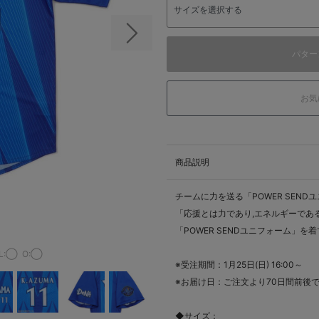
次の画像
パター
お気
商品説明
チームに力を送る「POWER SEND
「応援とは力であり,エネルギーであ
「POWER SENDユニフォーム」を
L:◯
O:◯
※受注期間：1月25日(日) 16:00～
※お届け日：ご注文より70日間前後
◆サイズ：