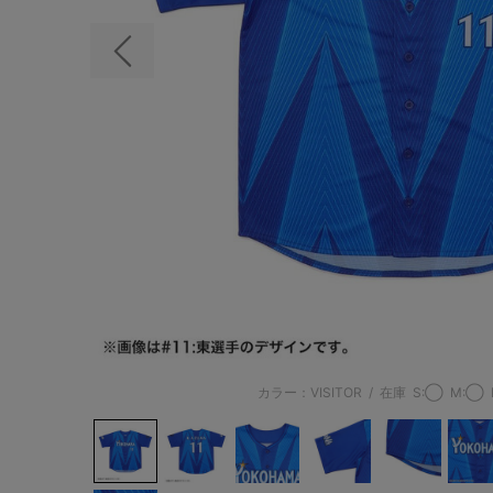
前の画像
カラー：VISITOR
/
在庫
S:◯
M:◯