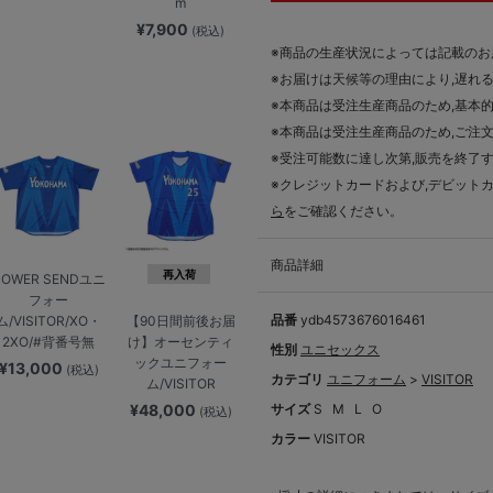
m
¥7,900
(税込)
※商品の生産状況によっては記載の
※お届けは天候等の理由により,遅れ
※本商品は受注生産商品のため,基本
※本商品は受注生産商品のため,ご注
※受注可能数に達し次第,販売を終了
※クレジットカードおよび,デビット
ら
をご確認ください。
商品詳細
再入荷
POWER SENDユニ
フォー
品番
ydb4573676016461
ム/VISITOR/XO・
【90日間前後お届
2XO/#背番号無
け】オーセンティ
性別
ユニセックス
ックユニフォー
¥13,000
(税込)
カテゴリ
ユニフォーム
>
VISITOR
ム/VISITOR
¥48,000
サイズ
S
M
L
O
(税込)
カラー
VISITOR