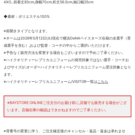
4XO...前着丈83cm,身幅70cm,裄丈56.5cm,袖口幅25cm
◆素材：ポリエステル100%
※前開きタイプとなります。
※ネームは2026年5月12日(火)現在で横浜DeNAベイスターズ在籍の全選手（育
成選手を含む）,および監督・コーチの中からご選択いただけます。
※予告なく販売方法を変更する場合もございますので予めご了承ください。
※ハイクオリティーレプリカユニフォームの発売対象ではない選手・コーチお
よびサイズが,オーダーハイクオリティーレプリカユニフォーム受注対象となり
ます。
※ハイクオリティーレプリカユニフォーム/VISITOR一覧は
こちら
※BAYSTORE ONLINEご注文分のお届け前に,店舗でも販売する場合がござ
います。店舗在庫の確認はできかねますのでご了承ください。
※背番号の変更に伴う、ご注文確定後のキャンセル・返品・返金は承れませ