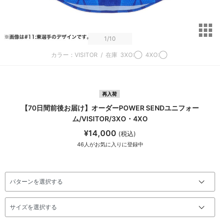
サ
1
/10
カラー：VISITOR
/
在庫
3XO:◯
4XO:◯
再入荷
【70日間前後お届け】オーダーPOWER SENDユニフォー
ム/VISITOR/3XO・4XO
¥14,000
(税込)
46
人がお気に入りに登録中