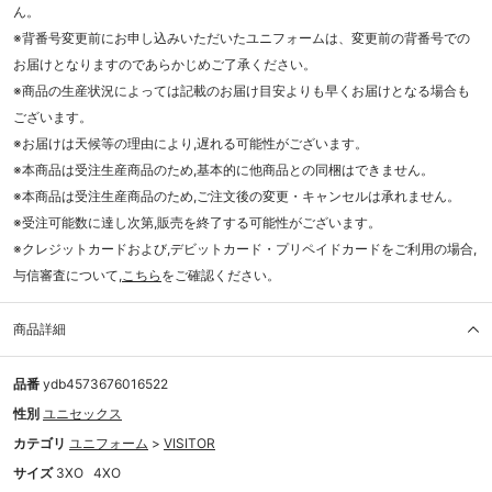
ん。
※背番号変更前にお申し込みいただいたユニフォームは、変更前の背番号での
お届けとなりますのであらかじめご了承ください。
※商品の生産状況によっては記載のお届け目安よりも早くお届けとなる場合も
ございます。
※お届けは天候等の理由により,遅れる可能性がございます。
※本商品は受注生産商品のため,基本的に他商品との同梱はできません。
※本商品は受注生産商品のため,ご注文後の変更・キャンセルは承れません。
※受注可能数に達し次第,販売を終了する可能性がございます。
※クレジットカードおよび,デビットカード・プリペイドカードをご利用の場合,
与信審査について,
こちら
をご確認ください。
商品詳細
品番
ydb4573676016522
性別
ユニセックス
カテゴリ
ユニフォーム
>
VISITOR
サイズ
3XO
4XO