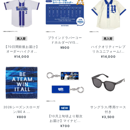
ブラインドラバーコー
再入荷
再入荷
ドホルダー/VIS...
【70日間前後お届け】
ハイクオリティーレプ
¥900
オーダーハイクオ...
リカユニフォーム/...
¥14,000
¥14,000
2026シーズンスローガ
サングラス/専用ケース
NEW
ン/BE A ...
付き
【10月上旬頃より順次
¥800
¥3,500
お届け】マイナビ...
¥700