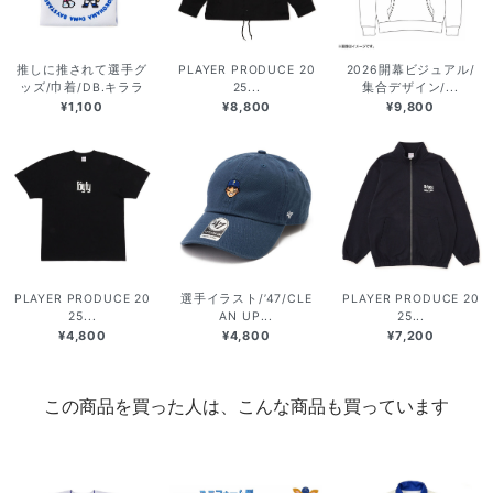
推しに推されて選手グ
PLAYER PRODUCE 20
2026開幕ビジュアル/
ッズ/巾着/DB.キララ
25...
集合デザイン/...
¥1,100
¥8,800
¥9,800
PLAYER PRODUCE 20
選手イラスト/’47/CLE
PLAYER PRODUCE 20
25...
AN UP...
25...
¥4,800
¥4,800
¥7,200
この商品を買った人は、こんな商品も買っています