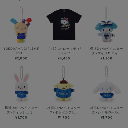
YOKOHAMA GIRLS☆F
【+B】/ハローキティ/
横浜DeNAベイスター
EST...
Tシャツ
ズ×マイメロディ...
¥2,000
¥4,400
¥1,900
横浜DeNAベイスター
横浜DeNAベイスター
横浜DeNAベイスター
ズ×ウィッシュミ...
ズ×ポムポムプリ...
ズ×シナモロール...
¥1,700
¥1,700
¥1,700