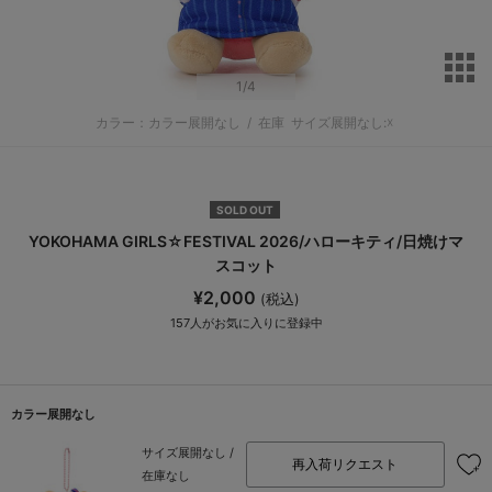
サ
1
/4
カラー：カラー展開なし
/
在庫
サイズ展開なし:☓
SOLD OUT
YOKOHAMA GIRLS☆FESTIVAL 2026/ハローキティ/日焼けマ
スコット
¥2,000
(税込)
157
人がお気に入りに登録中
カラー展開なし
サイズ展開なし /
再入荷リクエスト
在庫なし