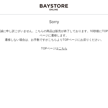
Sorry
誠に申し訳ございません。こちらの商品は販売が終了しております。10秒後にTOP
ページに遷移します。
遷移しない場合は、お手数ですがこちらよりTOPページにお戻りください。
TOPページは
こちら