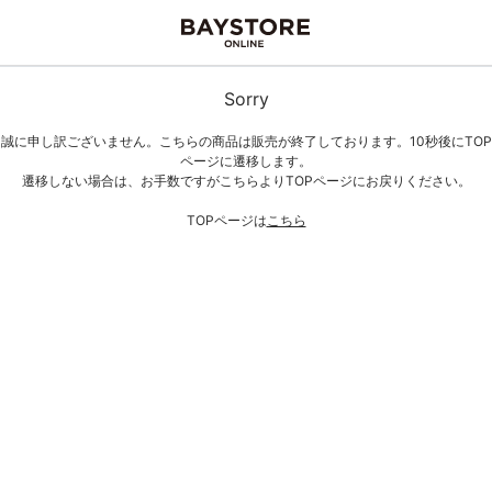
Sorry
誠に申し訳ございません。こちらの商品は販売が終了しております。10秒後にTOP
ページに遷移します。
遷移しない場合は、お手数ですがこちらよりTOPページにお戻りください。
TOPページは
こちら