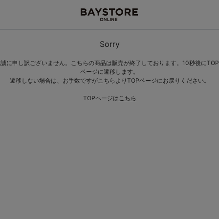
Sorry
誠に申し訳ございません。こちらの商品は販売が終了しております。10秒後にTOP
ページに遷移します。
遷移しない場合は、お手数ですがこちらよりTOPページにお戻りください。
TOPページは
こちら