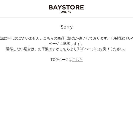
Sorry
誠に申し訳ございません。こちらの商品は販売が終了しております。10秒後にTOP
ページに遷移します。
遷移しない場合は、お手数ですがこちらよりTOPページにお戻りください。
TOPページは
こちら