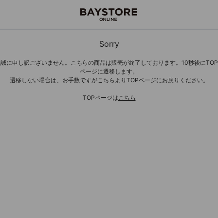
Sorry
誠に申し訳ございません。こちらの商品は販売が終了しております。10秒後にTOP
ページに遷移します。
遷移しない場合は、お手数ですがこちらよりTOPページにお戻りください。
TOPページは
こちら