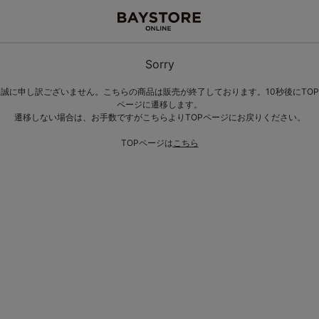
Sorry
誠に申し訳ございません。こちらの商品は販売が終了しております。10秒後にTOP
ページに遷移します。
遷移しない場合は、お手数ですがこちらよりTOPページにお戻りください。
TOPページは
こちら